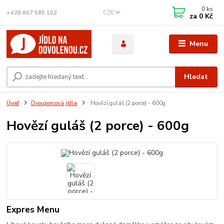
0
ks
CZK
+420 607 585 102
za
0 Kč
Menu
Hledat
Úvod
Dvouporcová jídla
Hovězí guláš (2 porce) - 600g
Hovězí guláš (2 porce) - 600g
Expres Menu