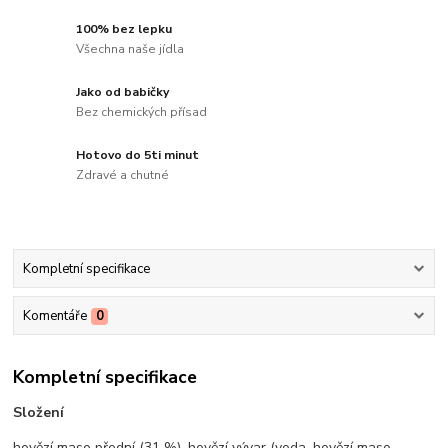
100% bez lepku
Všechna naše jídla
Jako od babičky
Bez chemických přísad
Hotovo do 5ti minut
Zdravé a chutné
Kompletní specifikace
Komentáře
0
Kompletní specifikace
Složení
hovězí maso přední (31 %), hovězí vývar (voda, hovězí maso