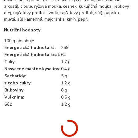
a kosti), cibule, rýžová mouka, česnek, kukuřičná mouka, řepkový
olej, rajčatový protlak (voda, rajčatový protlak, sůl), paprika
mletá, sůl kamenná, majoránka, kmín, pepř.
Nutriční hodnoty
100 g obsahuje
Energetická hodnota kJ
:
269
Energetická hodnota kcal
:
64
Tuky
:
1,7 g
Nasycené mastné kyseliny
:
0,4 g
Sacharidy
:
5 g
z toho cukry
:
1,2 g
Bílkoviny
:
8 g
Vláknina
:
0,5 g
Sůl
:
1,2 g