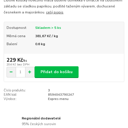
Libové kousky hovězího masa dušené doměkka v omáčce na cibulovém
základu se sladkou paprikou, podlité taženým vývarem, dochucené
česnekem a majoránkou.
celý popis
Dostupnost
Skladem > 5 ks
Měrná cena
381,67 Kč / kg
Balení
0.6 kg
229 Kč
/
ks
204 Kč
bez DPH
Přidat do košíku
Číslo produktu:
3
EAN kód:
8594043790247
Výrobce::
Expres menu
Regionální dodavatelé
95% českých surovin